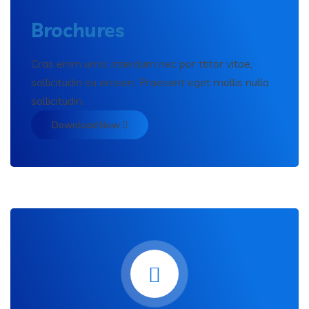
Brochures
Cras enim urna, interdum nec por ttitor vitae,
sollicitudin eu erosen. Praesent eget mollis nulla
sollicitudin.
Download Now